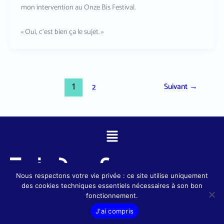
mon intervention au Onze Bis Festival.
« Oui, c’est bien ça le sujet. »
Suivant
→
1
2
Menu
Nous respectons votre vie privée : ce site utilise uniquement
des cookies techniques essentiels nécessaires à son bon
fonctionnement.
Copyright © 2020 Eürus Consulting｜
Mentions légales
｜
Webdesign
par
Valentine Geindre
J'ai compris