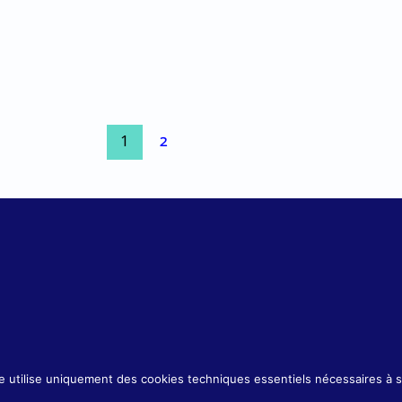
2
1
© 2020 Eürus Consulting｜
Mentions légales
｜
Webdesign par
Valen
ite utilise uniquement des cookies techniques essentiels nécessaires à